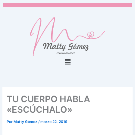
Ir
al
contenido
Menú
TU CUERPO HABLA
«ESCÚCHALO»
Por
Matty Gómez
/
marzo 22, 2019