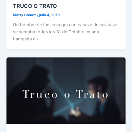
TRUCO O TRATO
Matty Gómez
/
julio 4, 2019
Un hombre de túnica negra con cabeza de calabaza
se sentaba todos los 31 de Octubre en una
banqueta en