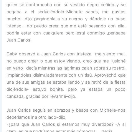
quien se contorneaba con su vestido negro ceñido y se
pegaba a él seduciéndolo-Michelle sabes, me gustas
mucho- dijo pegándola a su cuerpo y dándole un beso
intenso.- no puedo creer que me esté besando con ella,
podría estar con cualquiera pero está conmigo-,pensaba
Juan Carlos.
Gaby observó a Juan Carlos con tristeza -me siento mal,
no puedo creer lo que estoy viendo, creo que me ilusioné
en vano- decía mientras las lágrimas caían sobre su rostro,
limpiándolas disimuladamente con un tisú. Aprovechó que
una de sus amigas se estaba llendo y se retiró de la fiesta
diciéndole- estuvo bonita, pero ya estaba un poco
cansada, gracias por llevarme-dijo.
Juan Carlos seguía en abrazos y besos con Michelle-nos
deberíamos ir a otro lado-dijo
-¿para qué Juan Carlos si estamos muy divertidos? -A si
claro, es que podríamos estar más cómodos…..decía.