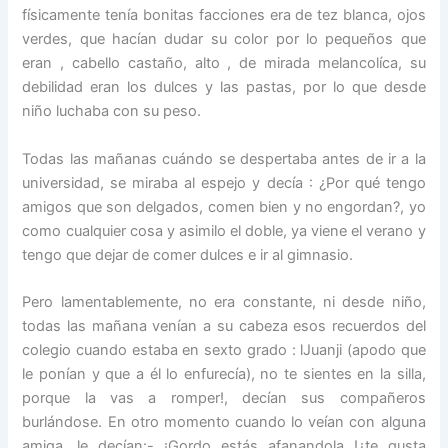
físicamente tenía bonitas facciones era de tez blanca, ojos
verdes, que hacían dudar su color por lo pequeños que
eran , cabello castaño, alto , de mirada melancolíca, su
debilidad eran los dulces y las pastas, por lo que desde
niño luchaba con su peso.
Todas las mañanas cuándo se despertaba antes de ir a la
universidad, se miraba al espejo y decía : ¿Por qué tengo
amigos que son delgados, comen bien y no engordan?, yo
como cualquier cosa y asimilo el doble, ya viene el verano y
tengo que dejar de comer dulces e ir al gimnasio.
Pero lamentablemente, no era constante, ni desde niño,
todas las mañana venían a su cabeza esos recuerdos del
colegio cuando estaba en sexto grado : lJuanji (apodo que
le ponían y que a él lo enfurecía), no te sientes en la silla,
porque la vas a romper!, decían sus compañeros
burlándose. En otro momento cuando lo veían con alguna
amiga, le decían:- ¡Gordo estás afanandola !¿te gusta