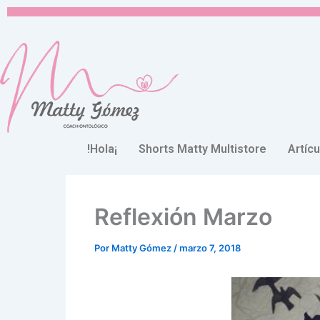
Ir
al
contenido
!Hola¡
Shorts Matty Multistore
Artíc
Reflexión Marzo
Por
Matty Gómez
/
marzo 7, 2018