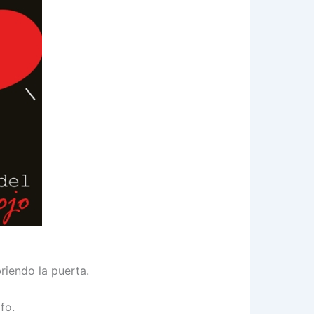
briendo la puerta.
fo.