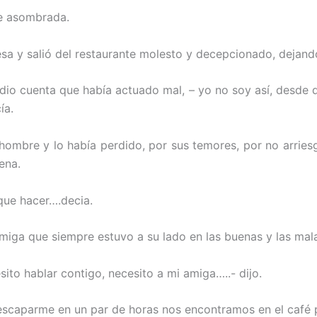
te asombrada.
sa y salió del restaurante molesto y decepcionado, dejando
 dio cuenta que había actuado mal, – yo no soy así, desde
ía.
 hombre y lo había perdido, por sus temores, por no arries
ena.
que hacer….decia.
miga que siempre estuvo a su lado en las buenas y las mala
sito hablar contigo, necesito a mi amiga…..- dijo.
scaparme en un par de horas nos encontramos en el café po