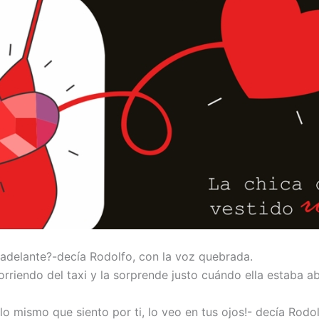
va adelante?-decía Rodolfo, con la voz quebrada.
corriendo del taxi y la sorprende justo cuándo ella estaba a
lo mismo que siento por ti, lo veo en tus ojos!- decía Rodol