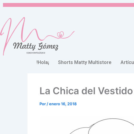
Ir
al
contenido
!Hola¡
Shorts Matty Multistore
Artíc
La Chica del Vestido 
Por
/
enero 16, 2018