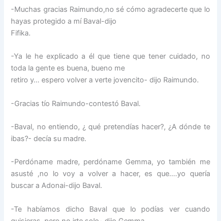
-Muchas gracias Raimundo,no sé cómo agradecerte que lo
hayas protegido a mí Baval-dijo
Fifika.
-Ya le he explicado a él que tiene que tener cuidado, no
toda la gente es buena, bueno me
retiro y… espero volver a verte jovencito- dijo Raimundo.
-Gracias tío Raimundo-contestó Baval.
-Baval, no entiendo, ¿ qué pretendías hacer?, ¿A dónde te
ibas?- decía su madre.
-Perdóname madre, perdóname Gemma, yo también me
asusté ,no lo voy a volver a hacer, es que….yo quería
buscar a Adonai-dijo Baval.
-Te habíamos dicho Baval que lo podías ver cuando
quisieras, pero no irte solo- dijo Gemma.