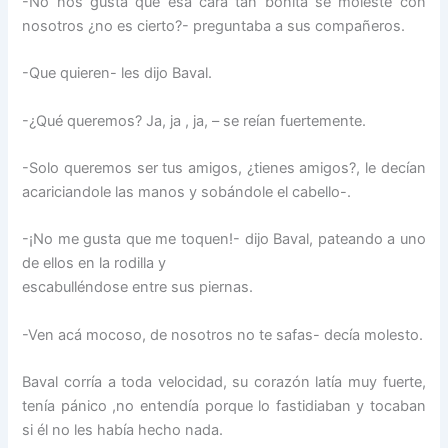
-No nos gusta que esa cara tan bonita se moleste con
nosotros ¿no es cierto?- preguntaba a sus compañeros.
-Que quieren- les dijo Baval.
-¿Qué queremos? Ja, ja , ja, – se reían fuertemente.
-Solo queremos ser tus amigos, ¿tienes amigos?, le decían
acariciandole las manos y sobándole el cabello-.
-¡No me gusta que me toquen!- dijo Baval, pateando a uno
de ellos en la rodilla y
escabulléndose entre sus piernas.
-Ven acá mocoso, de nosotros no te safas- decía molesto.
Baval corría a toda velocidad, su corazón latía muy fuerte,
tenía pánico ,no entendía porque lo fastidiaban y tocaban
si él no les había hecho nada.