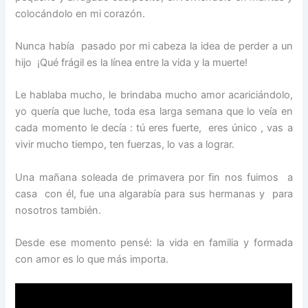
colocándolo en mi corazón.
Nunca había pasado por mi cabeza la idea de perder a un
hijo ¡Qué frágil es la línea entre la vida y la muerte!
Le hablaba mucho, le brindaba mucho amor acariciándolo,
yo quería que luche, toda esa larga semana que lo veía en
cada momento le decía : tú eres fuerte, eres único , vas a
vivir mucho tiempo, ten fuerzas, lo vas a lograr.
Una mañana soleada de primavera por fin nos fuimos a
casa con él, fue una algarabía para sus hermanas y para
nosotros también.
Desde ese momento pensé: la vida en familia y formada
con amor es lo que más importa.