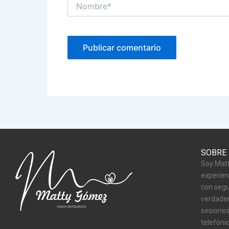
Nombre*
SOBRE
Soy Matt
experien
con segu
verdader
sesiones
telefóni