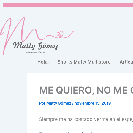
Ir
al
contenido
!Hola¡
Shorts Matty Multistore
Artíc
ME QUIERO, NO ME
Por
Matty Gómez
/
noviembre 15, 2019
Siempre me ha costado verme en el espe