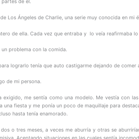
partes de el.
 de Los Ángeles de Charlie, una serie muy conocida en mi 
tero de ella. Cada vez que entraba y lo veía reafirmaba lo
a un problema con la comida.
 para lograrlo tenía que auto castigarme dejando de come
go de mi persona.
 exigido, me sentía como una modelo. Me vestía con las
a a una fiesta y me ponía un poco de maquillaje para destac
cluso hasta tenía enamorado.
s o tres meses, a veces me aburría y otras se aburrirían
isiva. Aceptando situaciones en las cuales sentía incomod