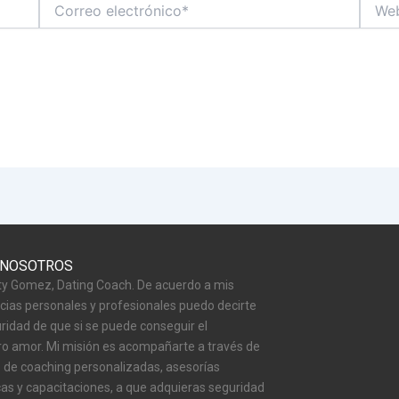
Correo
Web
electrónico*
 NOSOTROS
y Gomez, Dating Coach. De acuerdo a mis
cias personales y profesionales puedo decirte
ridad de que si se puede conseguir el
o amor. Mi misión es acompañarte a través de
 de coaching personalizadas, asesorías
cas y capacitaciones, a que adquieras seguridad