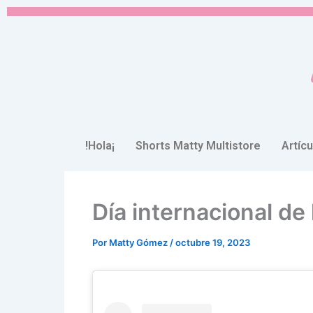
Ir
al
contenido
!Hola¡
Shorts Matty Multistore
Artíc
Día internacional de
Por
Matty Gómez
/
octubre 19, 2023