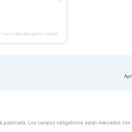
z Coach (@matty.gomez.coach)
Apr
á publicada.
Los campos obligatorios están marcados con