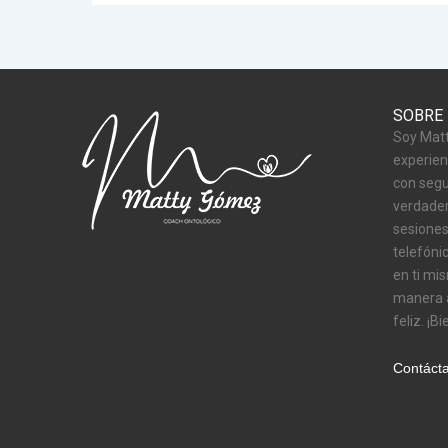
SOBRE
Soy Matt
experien
con segu
verdader
sesiones
telefóni
en ti mi
manera a
feliz. ¡B
Contáct