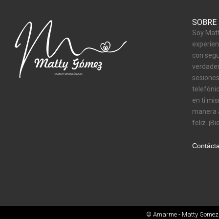
SOBRE
Soy Matt
experien
con segu
verdader
sesiones
telefóni
en ti mi
manera a
feliz. ¡B
Contáct
© Amarme - Matty Gomez C