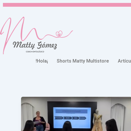
Ir
al
contenido
!Hola¡
Shorts Matty Multistore
Artíc