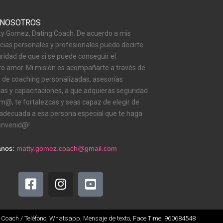
 NOSOTROS
y Gomez, Dating Coach. De acuerdo a mis
cias personales y profesionales puedo decirte
ridad de que si se puede conseguir el
o amor. Mi misión es acompañarte a través de
 de coaching personalizadas, asesorías
cas y capacitaciones, a que adquieras seguridad
sm@, te fortalezcas y seas capaz de elegir de
decuada a esa persona especial que te haga
ienvenid@!
anos:
matty.gomez.coach@gmail.com
F
I
Y
a
n
o
c
s
u
e
t
t
oach / Teléfono, Whatsapp, Mensaje de texto, Face Time: 960684548